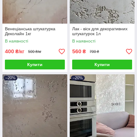
Венеціанська штукатурка
Лак - віск для декоративних
Деколайн 1кг
штукатурок 1л
В наявності
В наявності
400
560
₴/кг
₴
500 ₴/кг
700 ₴
Купити
Купити
–20%
–20%