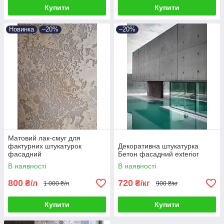
Купити
Купити
Новинка
–20%
–20%
Матовий лак-смуг для
фактурних штукатурок
Декоративна штукатурка
фасадний
Бетон фасадний exterior
В наявності
В наявності
800
720
₴/л
₴/кг
1 000 ₴/л
900 ₴/кг
Купити
Купити