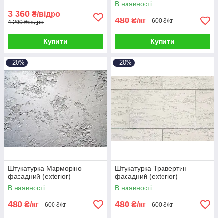
В наявності
3 360
₴/відро
480
₴/кг
600 ₴/кг
4 200 ₴/відро
Купити
Купити
–20%
–20%
Штукатурка Марморіно
Штукатурка Травертин
фасадний (exterior)
фасадний (exterior)
В наявності
В наявності
480
480
₴/кг
₴/кг
600 ₴/кг
600 ₴/кг