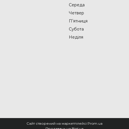
Середа
Четвер
Пʼятниця
Субота
Неділя
Сайт створений на маркетплейсі
Prom.ua
Продавець на Bigl.ua