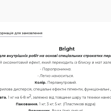
ормація для замовлення
Bright
ля внутрішніх робіт
на основі спеціальних строкатих пер
оксамитовий ефект, який переходить із блиску в мат залежн
- Паропроникна.
- Легко наноситься.
Колір.
Перламутровий.
илова дисперсія, спеціальні ефектні пігменти, функціональні 
2
ата.
1 кг на 6-8 м
, залежно від товщини шару та техніки нане
Паковання.
1 кг; 3 кг; 5 кг. (Пластикові відра)
Розчинник.
Вода (тип: питна)