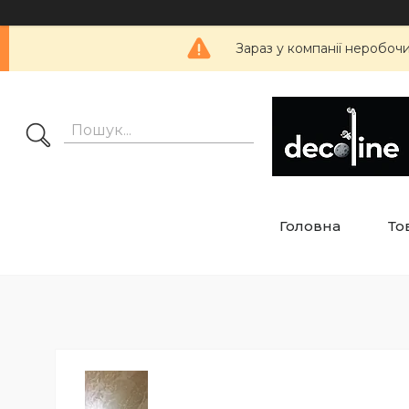
Зараз у компанії неробоч
Головна
То