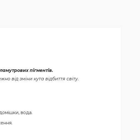
ламутрових пігментів.
о від зміни кута відбиття cвіту.
домішки, вода.
сення.