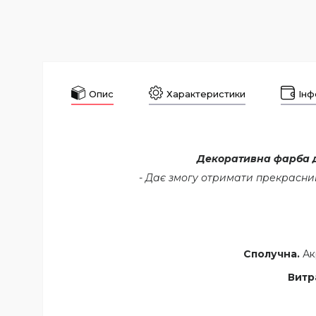
Опис
Характеристики
Інф
Декоративна фарба д
-
Дає змогу отримати прекрасний 
Сполучна.
Акр
Витр