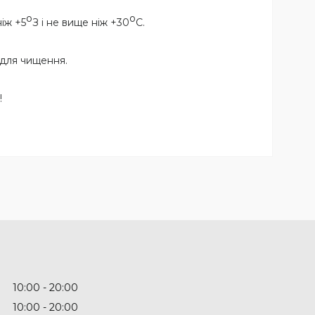
о
о
іж +5
З і не вище ніж +30
С.
для чищення.
!
10:00
20:00
10:00
20:00