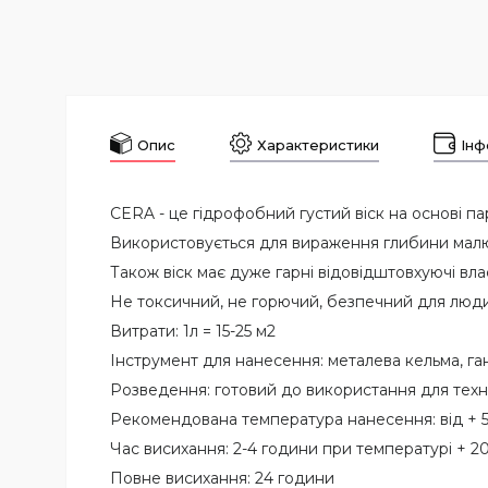
Опис
Характеристики
Інф
CERA - це гідрофобний густий віск на основі па
Використовується для вираження глибини малюн
Також віск має дуже гарні відовідштовхуючі вл
Не токсичний, не горючий, безпечний для люди
Витрати: 1л = 15-25 м2
Інструмент для нанесення: металева кельма, га
Розведення: готовий до використання для тех
Рекомендована температура нанесення: від + 5 
Час висихання: 2-4 години при температурі + 20
Повне висихання: 24 години