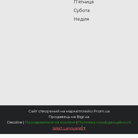
Пʼятниця
Субота
Неділя
Сайт створений на маркетплейсі
Prom.ua
Продавець на Bigl.ua
Decoline |
Поскаржитися на контент
|
Політика конфіденційності
Select Language
▼