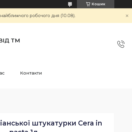
Кошик
 найближчого робочого дня (10.08).
ВІД ТМ
ас
Контакти
іанської штукатурки Cera in