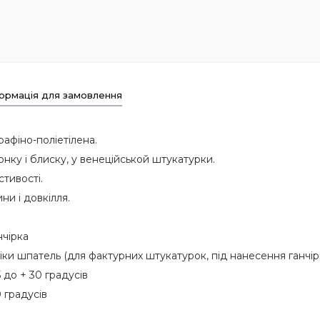
ормація для замовлення
рафіно-поліетілена.
ку і блиску, у венеційськой штукатурки.
астивості.
ни і довкілля.
нчірка
ніки шпатель (для фактурних штукатурок, під нанесення ганч
до + 30 градусів
 градусів