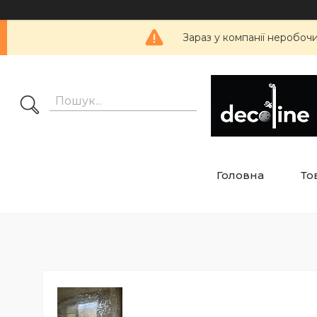
Зараз у компанії неробоч
Головна
То