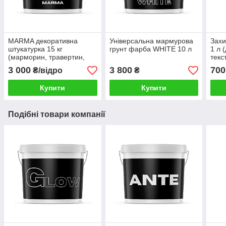
MARMA декоративна
Універсальна мармурова
Захи
штукатурка 15 кг
грунт фарба WHITE 10 л
1 л 
(марморин, травертин,
текс
бетон)
3 000
3 800
700
₴/відро
₴
Купити
Купити
Подібні товари компанії