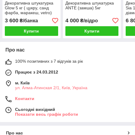
Декоративна штукатурка
Декоративна штукатурка
Деко
Glow 5 кг ( цукру, санд
ANTE (замша) 5кг
Sia 
фарба, маракеш, vetro)
діам
3 600
4 000
6 8
₴/банка
₴/відро
Купити
Купити
Про нас
100% позитивних з 7 відгуків за рік
Працює з 24.03.2012
м. Київ
ул. Алма-Атинская 2/1, Київ, Україна
Контакти
Сьогодні вихідний
Показати весь графік роботи
Про нас