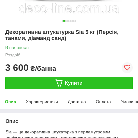
Декоративна штукатурка Sia 5 кг (Персія,
танами, діаманд санд)
В наявності
Роздріб
3 600
₴/банка
Купити
Опис
Характеристики
Доставка
Оплата
Умови п
Опис
Sia — це декоративна штукатурка з перламутровим
напівматовим переливом і мармуровим наповнювачем.